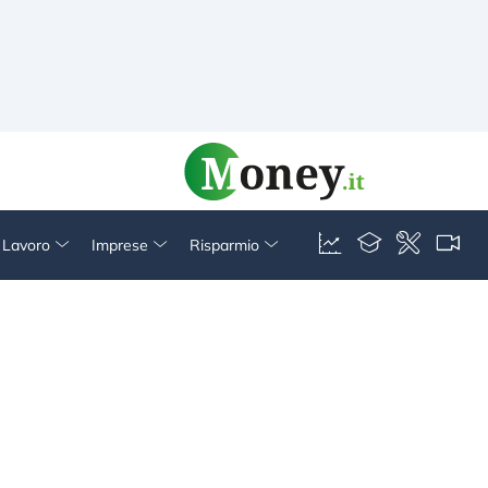
& Lavoro
Imprese
Risparmio