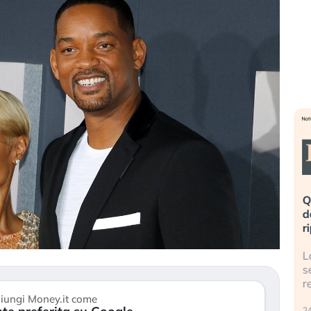
eme alla
«La mia vita è rovinata». Investitori
Q
uidando il
in preda al panico dopo lo scoppio
d
della bolla AI
r
finalmente
Il crollo della bolla AI travolge il
L
tanchezza
Kospi, mentre gli investitori retail (…)
s
r
30 luglio 2026
iungi Money.it come
24