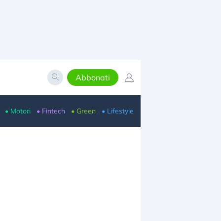
Abbonati
• Motori
• Fintech
• Green
• Lifestyle