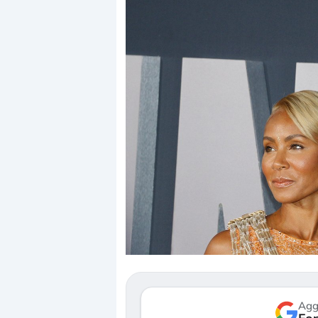
Dalle valutazioni estr
correzione. Cosa sta g
repricing degli asset?
Gli investitori stanno 
mostrando segni di s
verso le (…)
Agg
3 agosto 2026