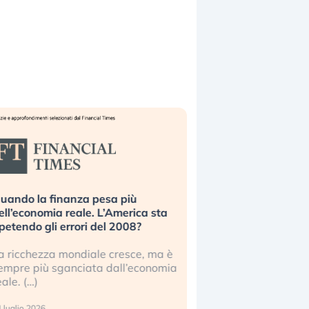
uando la finanza pesa più
Russia e Cina pronti
ell’economia reale. L’America sta
Starlink. Gli investit
ipetendo gli errori del 2008?
sottovalutando il ris
a ricchezza mondiale cresce, ma è
Gli investitori tech c
empre più sganciata dall’economia
ignorare il rischio geop
eale. (…)
17 luglio 2026
 luglio 2026