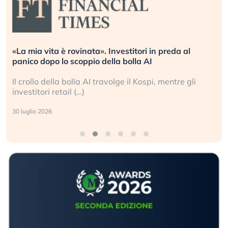
«La mia vita è rovinata». Investitori in preda al
panico dopo lo scoppio della bolla AI
Il crollo della bolla AI travolge il Kospi, mentre gli
investitori retail (…)
30 luglio 2026