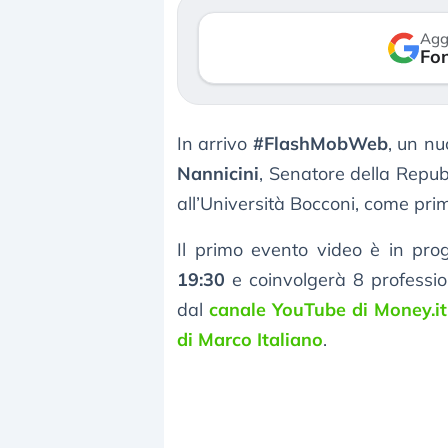
Agg
Fon
In arrivo
#FlashMobWeb
, un n
Nannicini
, Senatore della Repub
all’Università Bocconi, come prim
Il primo evento video è in p
19:30
e coinvolgerà 8 professioni
dal
canale YouTube di Money.it
di Marco Italiano
.