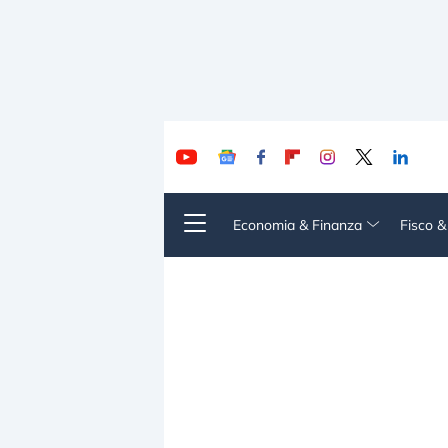
Economia & Finanza
Fisco 