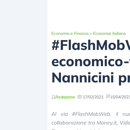
Economia e Finanza
>
Economia italiana
#FlashMobW
economico-
Nannicini p
Redazione
17/02/2021
15/04/2021
Al via #FlashMobWeb, il nuo
collaborazione tra Money.it, Vid