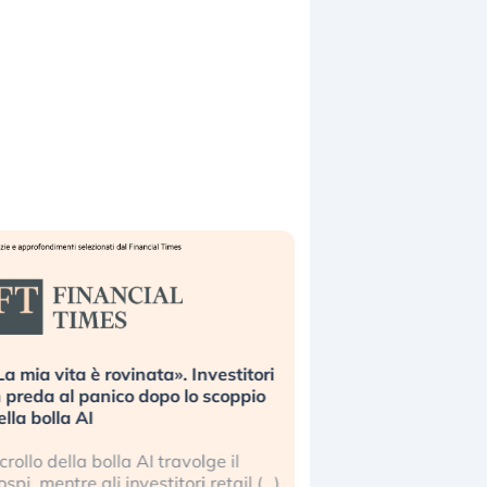
La mia vita è rovinata». Investitori
Quando la finanza p
n preda al panico dopo lo scoppio
dell’economia reale. 
ella bolla AI
ripetendo gli errori 
l crollo della bolla AI travolge il
La ricchezza mondial
ospi, mentre gli investitori retail (…)
sempre più sganciata