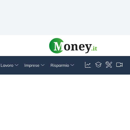
& Lavoro
Imprese
Risparmio