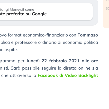
verso le (…)
30
iungi Money.it come
te preferita su Google
3 agosto 2026
uovo format economico-finanziario con
Tommaso
blica e professore ordinario di economia politica
o ospite.
rogramma per
lunedì 22 febbraio 2021 alle ore
sti. Sarà possibile seguire la diretta online sia
che attraverso la
Facebook di Video Backlight