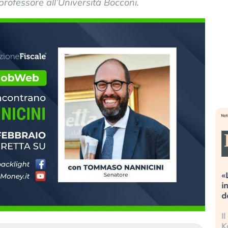
rofessore all’Università Bocconi.
Dalle valutazioni estreme alla
«
correzione. Cosa sta guidando il
i
repricing degli asset?
d
Gli investitori stanno finalmente
I
mostrando segni di stanchezza
K