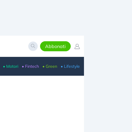
Abbonati
• Motori
• Fintech
• Green
• Lifestyle