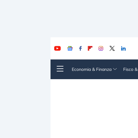
Economia & Finanza
Fisco 