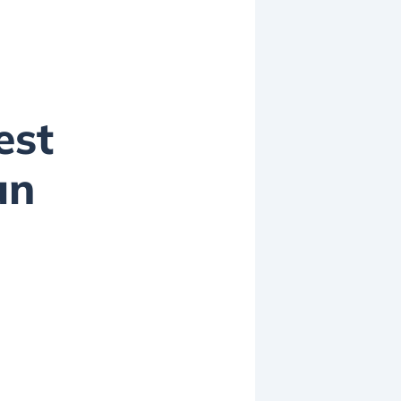
est
un