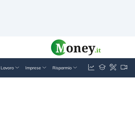
& Lavoro
Imprese
Risparmio