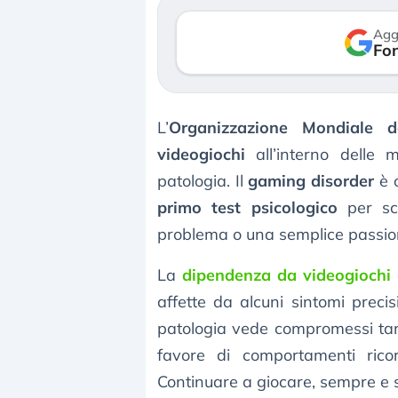
reale. (…)
luglio 2026
Agg
Fon
24 luglio 2026
L’
Organizzazione Mondiale d
videogiochi
all’interno delle m
patologia. Il
gaming disorder
è o
primo test psicologico
per sc
problema o una semplice passio
La
dipendenza da videogiochi
affette da alcuni sintomi precis
patologia vede compromessi tanti
favore di comportamenti ricor
Continuare a giocare, sempre e 