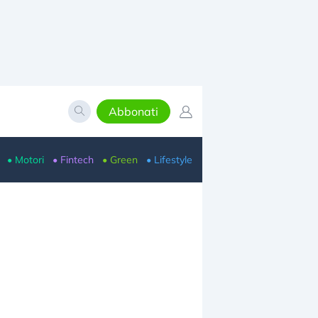
Abbonati
• Motori
• Fintech
• Green
• Lifestyle