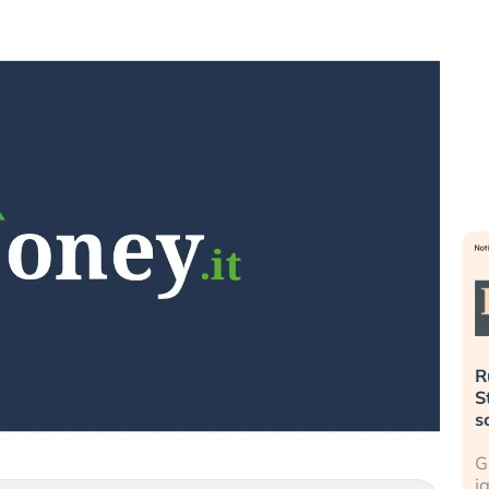
sa più
Russia e Cina pronti a spegnere
L
L’America sta
Starlink. Gli investitori stanno
i
el 2008?
sottovalutando il rischio?
l
 cresce, ma è
Gli investitori tech continuano a
L
 dall’economia
ignorare il rischio geopolitico: il (…)
s