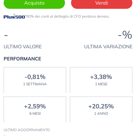
Acquista
Vendi
*80% dei conti al dettaglio di CFD perdono denaro.
-
-%
ULTIMO VALORE
ULTIMA VARIAZIONE
PERFORMANCE
-0,81%
+3,38%
1 SETTIMANA
1 MESE
+2,59%
+20,25%
6 MESI
1 ANNO
ULTIMO AGGIORNAMENTO
-