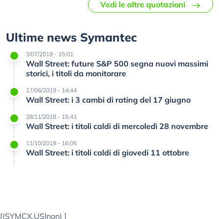
Vedi le altre quotazioni
Ultime news Symantec
3/07/2019 - 15:01
Wall Street: future S&P 500 segna nuovi massimi
storici, i titoli da monitorare
17/06/2019 - 14:44
Wall Street: i 3 cambi di rating del 17 giugno
28/11/2018 - 15:41
Wall Street: i titoli caldi di mercoledì 28 novembre
11/10/2018 - 16:06
Wall Street: i titoli caldi di giovedi 11 ottobre
[(SYMCX.US|non)
]