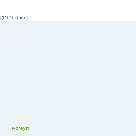
[(DLN.F|non)
]
Money.it