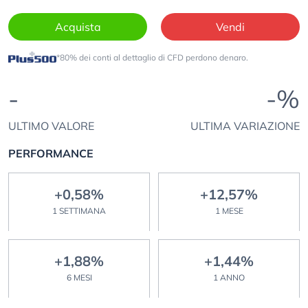
Acquista
Vendi
*80% dei conti al dettaglio di CFD perdono denaro.
-
-%
ULTIMO VALORE
ULTIMA VARIAZIONE
PERFORMANCE
+0,58%
+12,57%
1 SETTIMANA
1 MESE
+1,88%
+1,44%
6 MESI
1 ANNO