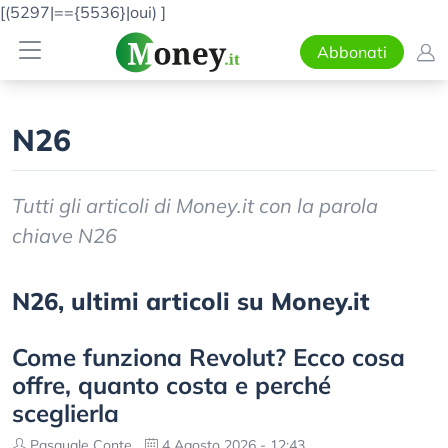
[(5297|=={5536}|oui)
]
Abbonati
N26
Tutti gli articoli di Money.it con la parola
chiave N26
N26, ultimi articoli su Money.it
Come funziona Revolut? Ecco cosa
offre, quanto costa e perché
sceglierla
Pasquale Conte
4 Agosto 2026 - 12:43