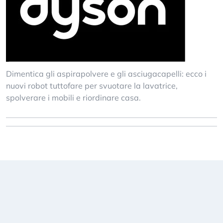
Dimentica gli aspirapolvere e gli asciugacapelli: ecco i
nuovi robot tuttofare per svuotare la lavatrice,
spolverare i mobili e riordinare casa.