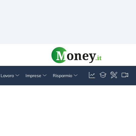
& Lavoro
Imprese
Risparmio