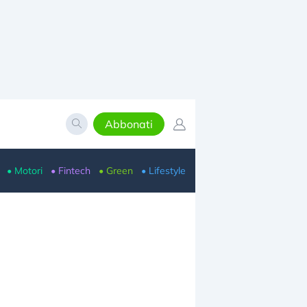
Abbonati
• Motori
• Fintech
• Green
• Lifestyle