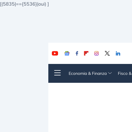
[(5835|=={5536}|oui)
]
Economia & Finanza
Fisco 