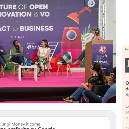
eme alla
«La mia vita è rovinata». Investitori
Q
uidando il
in preda al panico dopo lo scoppio
d
della bolla AI
r
finalmente
Il crollo della bolla AI travolge il
L
tanchezza
Kospi, mentre gli investitori retail (…)
s
r
30 luglio 2026
iungi Money.it come
24