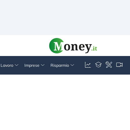
& Lavoro
Imprese
Risparmio