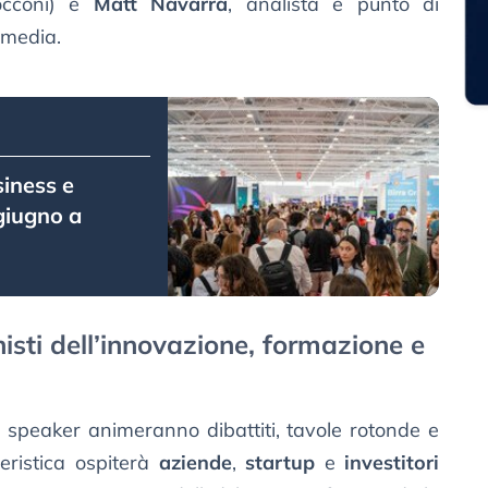
cconi) e
Matt Navarra
, analista e punto di
 media.
siness e
 giugno a
sti dell’innovazione, formazione e
i speaker animeranno dibattiti, tavole rotonde e
ieristica ospiterà
aziende
,
startup
e
investitori