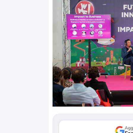
Dalle valutazioni estr
correzione. Cosa sta g
repricing degli asset?
Gli investitori stanno 
mostrando segni di s
verso le (…)
Agg
3 agosto 2026