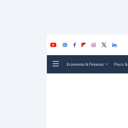
Economia & Finanza
Fisco 