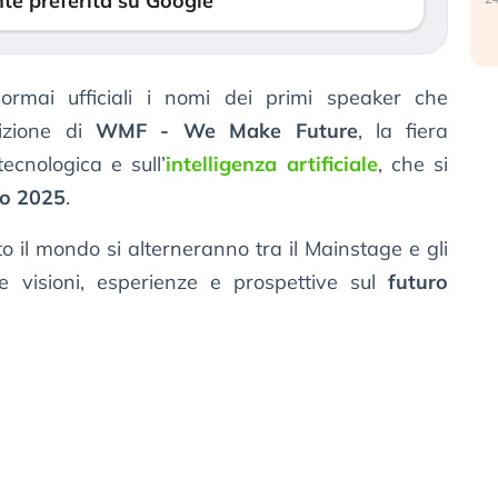
te preferita su Google
rmai ufficiali i nomi dei primi speaker che
izione di
WMF - We Make Future
, la fiera
tecnologica e sull’
intelligenza artificiale
, che si
no 2025
.
to il mondo si alterneranno tra il Mainstage e gli
e visioni, esperienze e prospettive sul
futuro