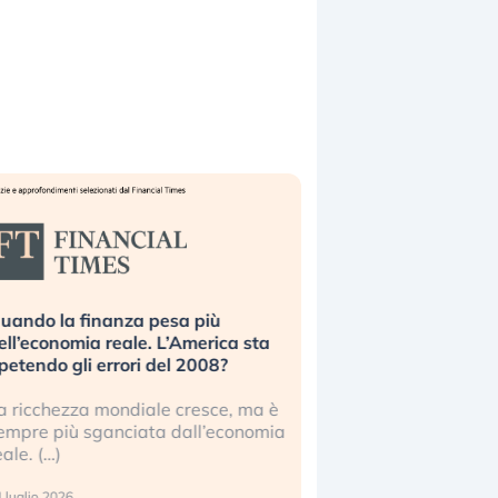
uando la finanza pesa più
Russia e Cina pronti
ell’economia reale. L’America sta
Starlink. Gli investit
ipetendo gli errori del 2008?
sottovalutando il ris
a ricchezza mondiale cresce, ma è
Gli investitori tech c
empre più sganciata dall’economia
ignorare il rischio geop
eale. (…)
17 luglio 2026
 luglio 2026