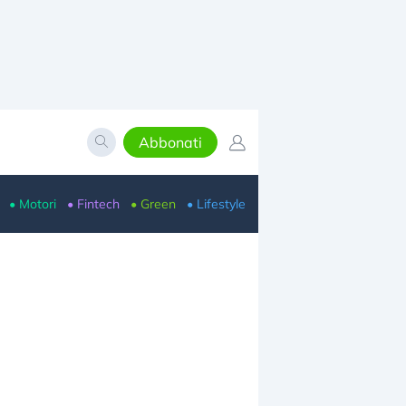
Abbonati
• Motori
• Fintech
• Green
• Lifestyle