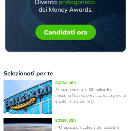
Selezionati per te
BORSA USA
Amazon vola a 3.000 miliardi e
nessuno l’aveva previsto. Ecco perché
è solo l’inizio del rally
BORSA USA
IPO SpaceX, il calcolo del possibile