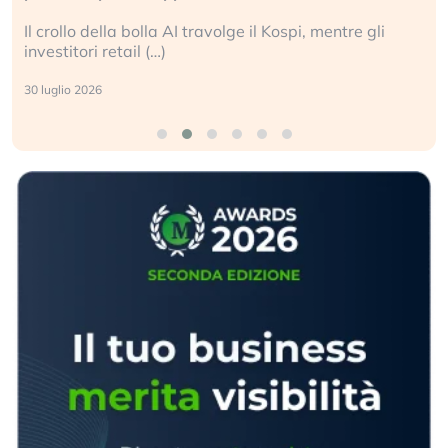
ospi, mentre gli
La ricchezza mondiale cresce, ma è 
sganciata dall’economia reale. (…)
24 luglio 2026