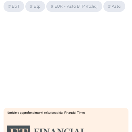
#
BoT
#
Btp
#
EUR - Asta BTP (Italia)
#
Asta