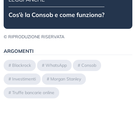
Cos’è la Consob e come funziona?
© RIPRODUZIONE RISERVATA
ARGOMENTI
#
Blackrock
#
WhatsApp
#
Consob
#
Investimenti
#
Morgan Stanley
#
Truffe bancarie online