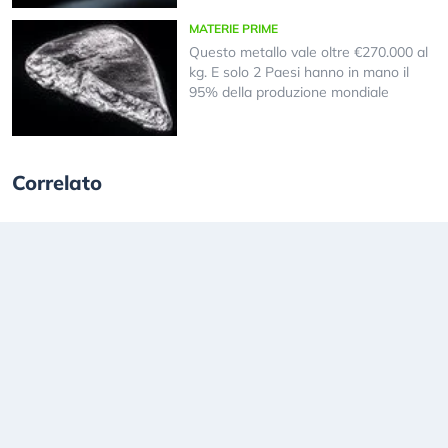
MATERIE PRIME
Questo metallo vale oltre €270.000 al
kg. E solo 2 Paesi hanno in mano il
95% della produzione mondiale
Correlato