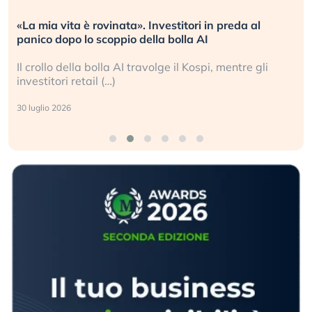
 è rovinata». Investitori in preda al
Quando la fina
lo scoppio della bolla AI
L’America sta r
la bolla AI travolge il Kospi, mentre gli
La ricchezza m
tail (…)
sganciata dall
24 luglio 2026