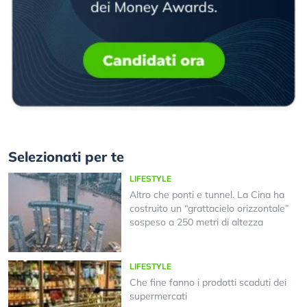
Selezionati per te
LIFESTYLE
Altro che ponti e tunnel. La Cina ha
costruito un “grattacielo orizzontale”
sospeso a 250 metri di altezza
LIFESTYLE
Che fine fanno i prodotti scaduti dei
supermercati