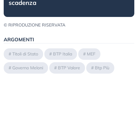
scadenza
© RIPRODUZIONE RISERVATA
ARGOMENTI
#
Titoli di Stato
#
BTP Italia
#
MEF
#
Governo Meloni
#
BTP Valore
#
Btp Più