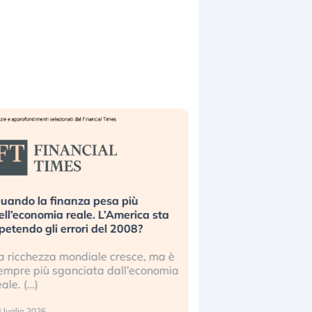
uando la finanza pesa più
Russia e Cina pronti
ell’economia reale. L’America sta
Starlink. Gli investit
ipetendo gli errori del 2008?
sottovalutando il ris
a ricchezza mondiale cresce, ma è
Gli investitori tech c
empre più sganciata dall’economia
ignorare il rischio geop
eale. (…)
17 luglio 2026
 luglio 2026