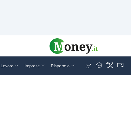
& Lavoro
Imprese
Risparmio