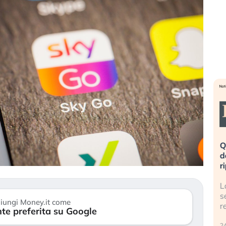
eme alla
«La mia vita è rovinata». Investitori
Q
uidando il
in preda al panico dopo lo scoppio
d
della bolla AI
r
finalmente
Il crollo della bolla AI travolge il
L
tanchezza
Kospi, mentre gli investitori retail (…)
s
iungi Money.it come
r
te preferita su Google
30 luglio 2026
24