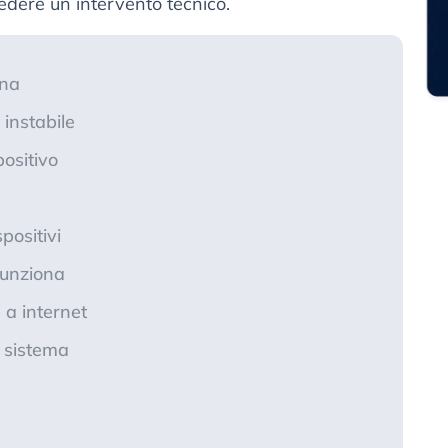
edere un intervento tecnico.
ona
instabile
positivo
ositivi
funziona
 a internet
i sistema