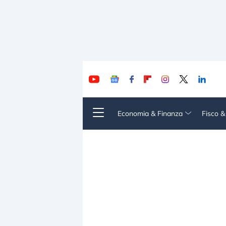
Economia & Finanza
Fisco 