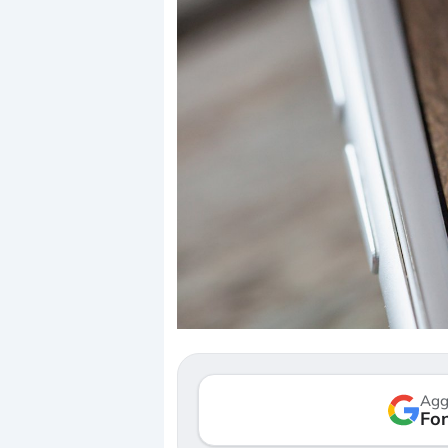
Dalle valutazioni estr
correzione. Cosa sta g
repricing degli asset?
Gli investitori stanno 
mostrando segni di s
Agg
verso le (…)
Fon
3 agosto 2026