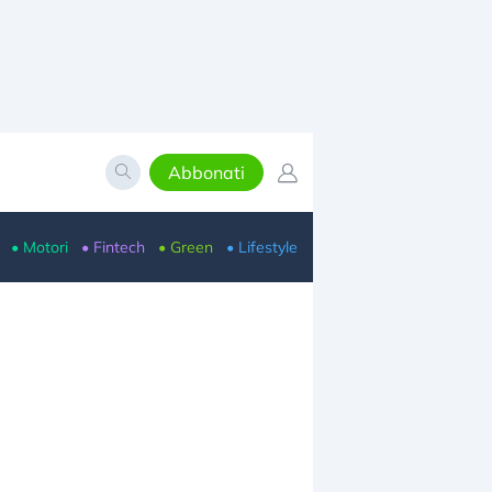
Abbonati
• Motori
• Fintech
• Green
• Lifestyle