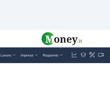
& Lavoro
Imprese
Risparmio