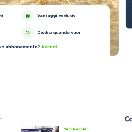
ti
Vantaggi esclusivi
Disdici quando vuoi
à un abbonamento?
Accedi
Co
PIAZZA AFFARI