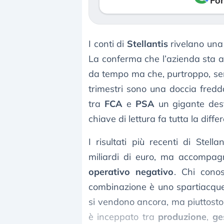
Fon
I conti di
Stellantis
rivelano una 
La conferma che l’azienda sta
da tempo ma che, purtroppo, sem
trimestri sono una doccia fred
tra
FCA
e
PSA
un gigante dest
chiave di lettura fa tutta la diffe
I risultati più recenti di Stell
miliardi di euro, ma accompa
operativo negativo
. Chi cono
combinazione è uno spartiacqu
si vendono ancora, ma piuttost
è inceppato tra
produzione
,
ge