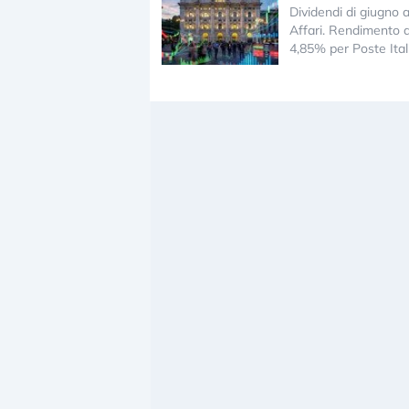
Dividendi di giugno 
Affari. Rendimento 
4,85% per Poste Ital