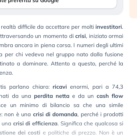
te preferita su Google
realtà difficile da accettare per molti
investitori
.
 attraversando un momento di
crisi
, iniziato ormai
bra ancora in piena corsa. I numeri degli ultimi
da per chi vedeva nel gruppo nato dalla fusione
inato a dominare. Attento a questo, perché la
renza.
antis parlano chiaro:
ricavi
enormi, pari a 74,3
gnati da una
perdita netta
e da un
cash flow
sce un minimo di bilancio sa che una simile
e: non è una
crisi di domanda
, perché i prodotti
o una
crisi di efficienza
. Significa che qualcosa si
stione dei costi
e politiche di prezzo. Non è un