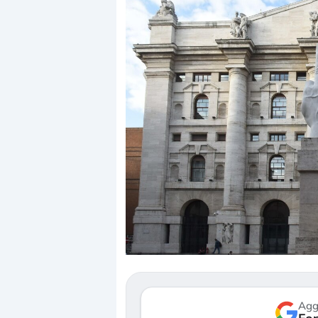
Dalle valutazioni 
correzione. Cosa s
repricing degli ass
Gli investitori sta
mostrando segni d
verso le (…)
Agg
3 agosto 2026