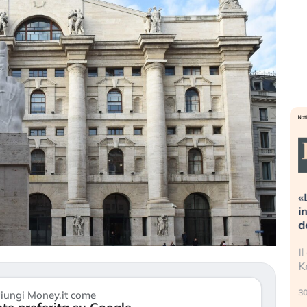
estreme alla
«La mia vita è rovinata». Investitori
ta guidando il
in preda al panico dopo lo scoppio
et?
della bolla AI
nno finalmente
Il crollo della bolla AI travolge il
i stanchezza
Kospi, mentre gli investitori retail (…)
30 luglio 2026
iungi Money.it come