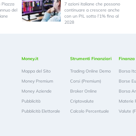
a Piazza
7 azioni italiane che possono
annuo del
continuare a crescere anche
iane
con un PIL sotto l’1% fino al
2028
Money.it
Strumenti Finanziari
Finanza 
Mappa del Sito
Trading Online Demo
Borsa It
Money Premium
Corsi (Premium)
Borse E
Money Aziende
Broker Online
Borsa A
Pubblicità
Criptovalute
Materie 
Pubblicità Elettorale
Calcolo Percentuale
Valute (