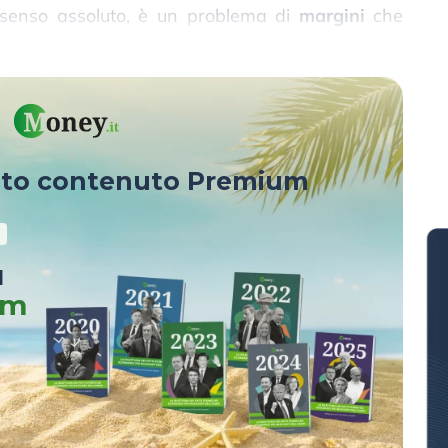
 senso assoluto, è un problema di
margini
che
sto contenuto Premium
u
um