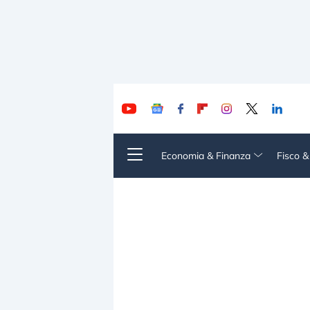
Economia & Finanza
Fisco 