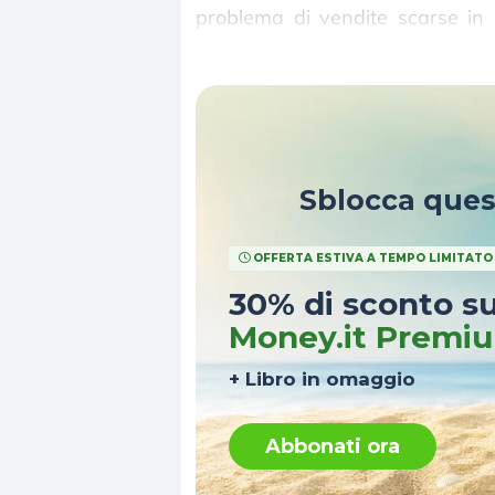
problema di vendite scarse in
evaporano. Qual’è il motivo?
Sblocca que
OFFERTA ESTIVA A TEMPO LIMITATO
30% di sconto s
Money.it Premi
+ Libro in omaggio
Abbonati ora