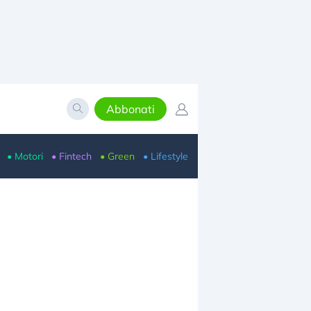
Abbonati
• Motori
• Fintech
• Green
• Lifestyle