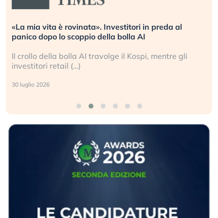
«La mia vita è rovinata». Investitori in preda al
panico dopo lo scoppio della bolla AI
Il crollo della bolla AI travolge il Kospi, mentre gli
investitori retail (…)
30 luglio 2026