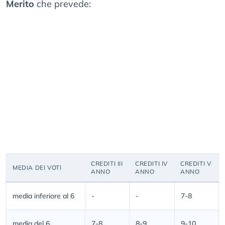
Merito
che prevede:
CREDITI III
CREDITI IV
CREDITI V
MEDIA DEI VOTI
ANNO
ANNO
ANNO
media inferiore al 6
-
-
7-8
media del 6
7-8
8-9
9-10