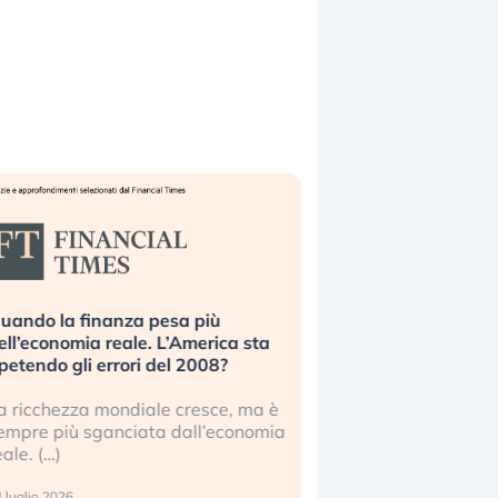
uando la finanza pesa più
Russia e Cina pronti
ell’economia reale. L’America sta
Starlink. Gli investit
ipetendo gli errori del 2008?
sottovalutando il ris
a ricchezza mondiale cresce, ma è
Gli investitori tech c
empre più sganciata dall’economia
ignorare il rischio geop
eale. (…)
17 luglio 2026
 luglio 2026