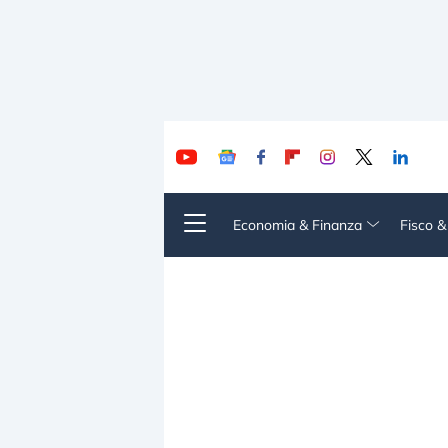
Economia & Finanza
Fisco 