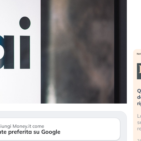
eme alla
«La mia vita è rovinata». Investitori
Q
uidando il
in preda al panico dopo lo scoppio
d
della bolla AI
r
finalmente
Il crollo della bolla AI travolge il
L
tanchezza
Kospi, mentre gli investitori retail (…)
s
iungi Money.it come
r
te preferita su Google
30 luglio 2026
24