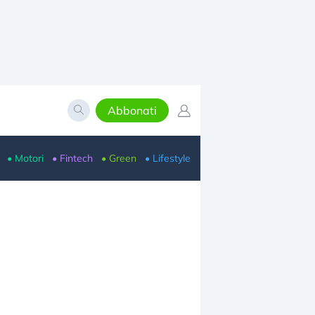
Abbonati
• Motori
• Fintech
• Green
• Lifestyle