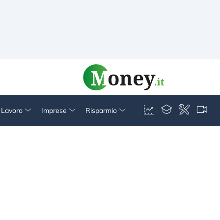
& Lavoro
Imprese
Risparmio