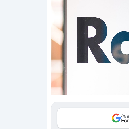
Dalle valutazioni estr
correzione. Cosa sta g
repricing degli asset?
Gli investitori stanno 
mostrando segni di s
Agg
verso le (…)
Fon
3 agosto 2026