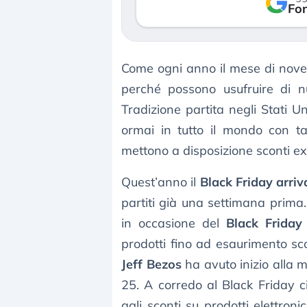
verso le (…)
Fon
3 agosto 2026
Come ogni anno il mese di novem
perché possono usufruire di n
Tradizione partita negli Stati U
ormai in tutto il mondo con ta
mettono a disposizione sconti extr
Quest’anno il
Black Friday arri
partiti già una settimana prima
in occasione del
Black Friday
prodotti fino ad esaurimento sc
Jeff Bezos
ha avuto inizio alla
25. A corredo al Black Friday 
agli sconti su prodotti elettroni