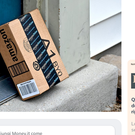
eme alla
«La mia vita è rovinata». Investitori
Q
uidando il
in preda al panico dopo lo scoppio
d
della bolla AI
r
finalmente
Il crollo della bolla AI travolge il
L
tanchezza
Kospi, mentre gli investitori retail (…)
s
iungi Money.it come