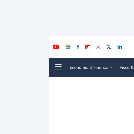
Economia & Finanza
Fisco 