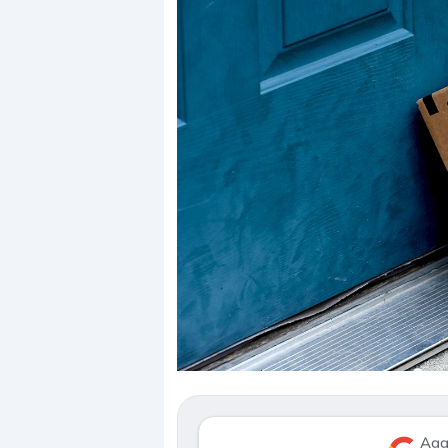
Dalle valutazioni estr
correzione. Cosa sta g
repricing degli asset?
Gli investitori stanno 
mostrando segni di s
Agg