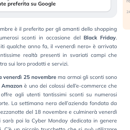
r
te preferita su Google
30 luglio 2026
24
bre è il preferito per gli amanti dello shopping
umerosi sconti in occasione del
Black Friday
.
niti qualche anno fa, il «venerdì nero» è arrivato
ntissime realtà presenti in svariati campi che
a sui loro prodotti e servizi.
va venerdì 25 novembre
ma ormai gli sconti sono
.
Amazon
è uno dei colossi dell’e-commerce che
offre agli utenti tantissimi sconti su numerosi
orte. La settimana nera dell’azienda fondata da
 mezzanotte del 18 novembre e culminerà venerdì
ci sarà poi la Cyber Monday dedicata in genere
ci. C’è un piccolo trucchetto che si può utilizzare