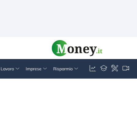
& Lavoro
Imprese
Risparmio