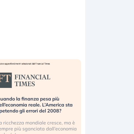
uando la finanza pesa più
Russia e Cina pronti
ell’economia reale. L’America sta
Starlink. Gli investit
ipetendo gli errori del 2008?
sottovalutando il ris
a ricchezza mondiale cresce, ma è
Gli investitori tech c
empre più sganciata dall’economia
ignorare il rischio geop