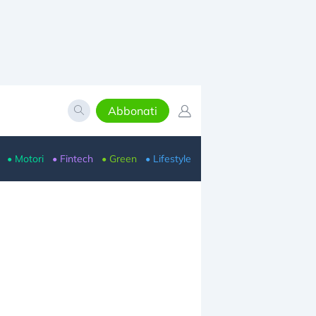
Abbonati
• Motori
• Fintech
• Green
• Lifestyle