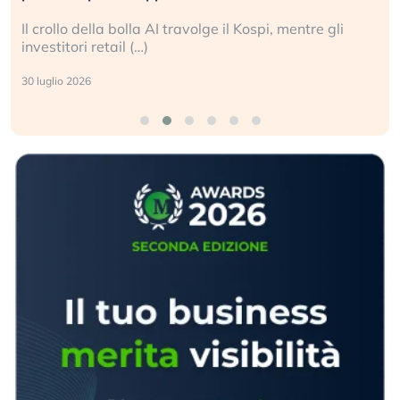
ospi, mentre gli
La ricchezza mondiale cresce, ma è 
sganciata dall’economia reale. (…)
24 luglio 2026