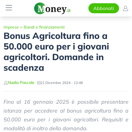
Abbonati
Imprese
>
Bandi e finanziamenti
Bonus Agricoltura fino a
50.000 euro per i giovani
agricoltori. Domande in
scadenza
Nadia Pascale
21 Dicembre 2024 - 12:48
Fino al 16 gennaio 2025 è possibile presentare
istanza per accedere al bonus agricoltura fino a
50.000 euro per i giovani agricoltori. Requisiti e
modalità di inoltro della domanda.