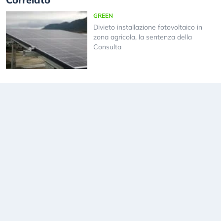
GREEN
Divieto installazione fotovoltaico in
zona agricola, la sentenza della
Consulta