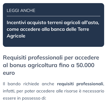
LEGGI ANCHE
Incentivi acquisto terreni agricoli all’asta,
come accedere alla banca delle Terre
Agricole
Requisiti professionali per accedere
al bonus agricoltura fino a 50.000
euro
Il bando richiede anche
requisiti professionali
,
infatti, per poter accedere alle risorse è necessario
essere in possesso di: