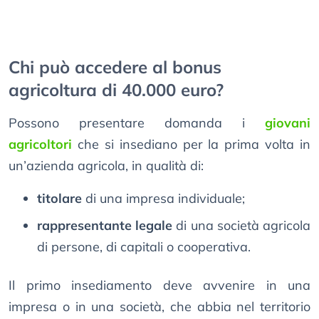
Chi può accedere al bonus
agricoltura di 40.000 euro?
Possono presentare domanda i
giovani
agricoltori
che si insediano per la prima volta in
un’azienda agricola, in qualità di:
titolare
di una impresa individuale;
rappresentante legale
di una società agricola
di persone, di capitali o cooperativa.
Il primo insediamento deve avvenire in una
impresa o in una società, che abbia nel territorio