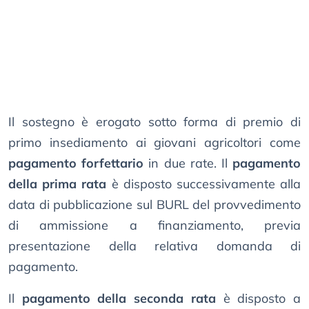
Il sostegno è erogato sotto forma di premio di
primo insediamento ai giovani agricoltori come
pagamento forfettario
in due rate. Il
pagamento
della prima rata
è disposto successivamente alla
data di pubblicazione sul BURL del provvedimento
di ammissione a finanziamento, previa
presentazione della relativa domanda di
pagamento.
Il
pagamento della seconda rata
è disposto a