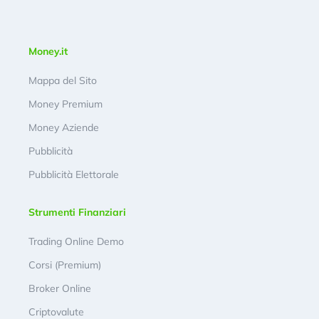
Money.it
Mappa del Sito
Money Premium
Money Aziende
Pubblicità
Pubblicità Elettorale
Strumenti Finanziari
Trading Online Demo
Corsi (Premium)
Broker Online
Criptovalute