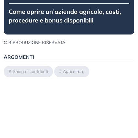
Come aprire un’azienda agricola, costi,
procedure e bonus disponibili
© RIPRODUZIONE RISERVATA
ARGOMENTI
#
Guida ai contributi
#
Agricoltura