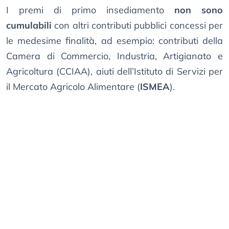
I premi di primo insediamento
non sono
cumulabili
con altri contributi pubblici concessi per
le medesime finalità, ad esempio: contributi della
Camera di Commercio, Industria, Artigianato e
Agricoltura (CCIAA), aiuti dell’Istituto di Servizi per
il Mercato Agricolo Alimentare (
ISMEA
).