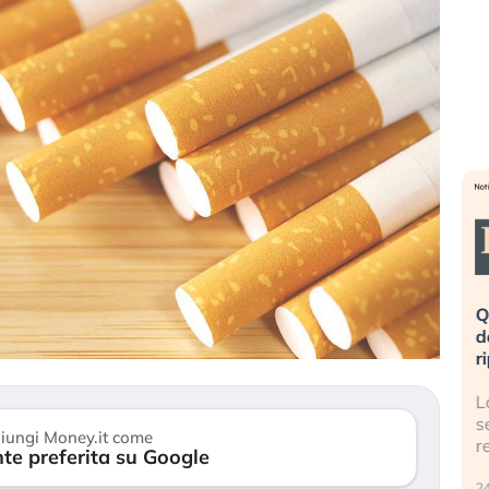
eme alla
«La mia vita è rovinata». Investitori
Q
uidando il
in preda al panico dopo lo scoppio
d
della bolla AI
r
finalmente
Il crollo della bolla AI travolge il
L
tanchezza
Kospi, mentre gli investitori retail (…)
s
iungi Money.it come
r
te preferita su Google
30 luglio 2026
24