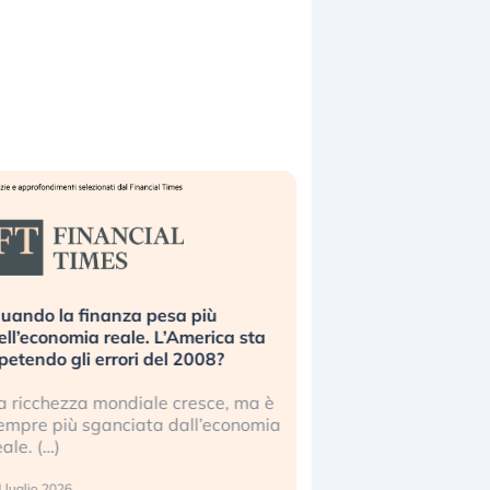
uando la finanza pesa più
Russia e Cina pronti
ell’economia reale. L’America sta
Starlink. Gli investit
ipetendo gli errori del 2008?
sottovalutando il ris
a ricchezza mondiale cresce, ma è
Gli investitori tech c
empre più sganciata dall’economia
ignorare il rischio geop
eale. (…)
17 luglio 2026
 luglio 2026