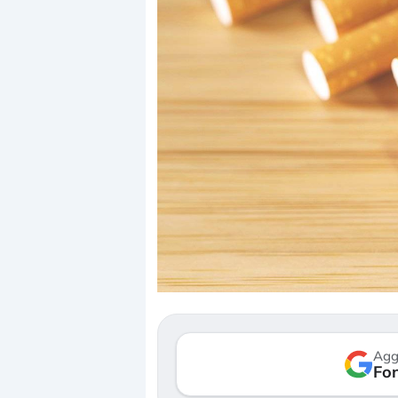
Dalle valutazioni estr
correzione. Cosa sta g
repricing degli asset?
Gli investitori stanno 
mostrando segni di s
Agg
verso le (…)
Fon
3 agosto 2026