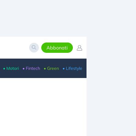
Abbonati
• Motori
• Fintech
• Green
• Lifestyle