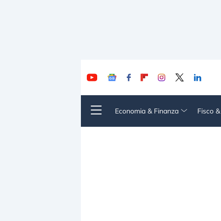
Economia & Finanza
Fisco 