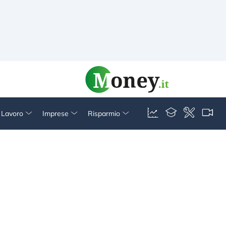
& Lavoro
Imprese
Risparmio