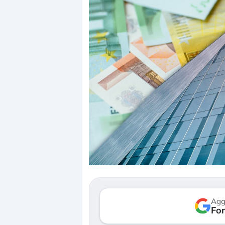
Dalle valutazioni estr
correzione. Cosa sta g
repricing degli asset?
Gli investitori stanno 
mostrando segni di s
Agg
verso le (…)
Fon
3 agosto 2026