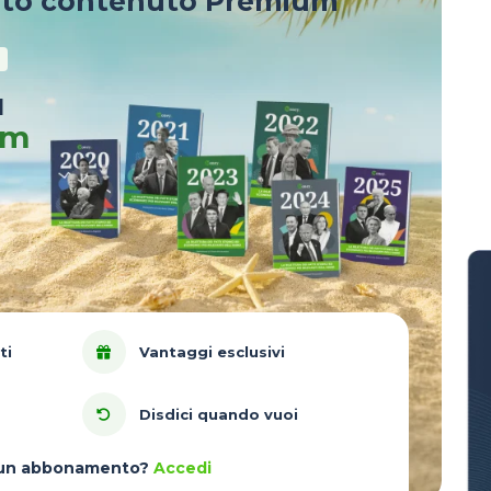
sto contenuto Premium
u
um
ti
Vantaggi esclusivi
Disdici quando vuoi
à un abbonamento?
Accedi