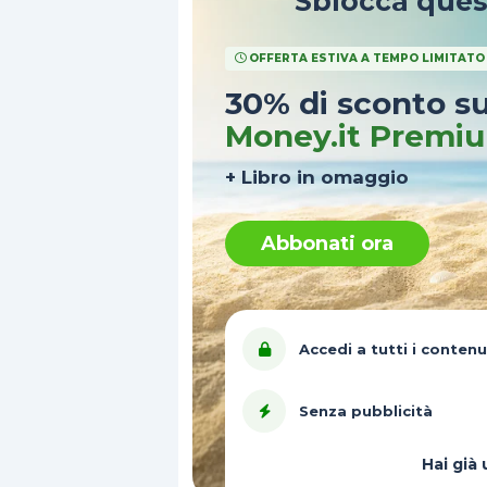
Sblocca que
OFFERTA ESTIVA A TEMPO LIMITATO
30% di sconto s
Money.it Premi
+ Libro in omaggio
Abbonati ora
Accedi a tutti i contenu
Senza pubblicità
Hai gi