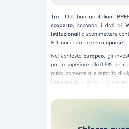
Tra i titoli bancari italiani,
BPE
scoperto
, secondo i dati di
W
istituzionali
a scommettere cont
È il momento di
preoccuparsi
?
Nel contesto
europeo
, gli inve
pari o superiore allo
0,5%
del ca
pubblicamente alle autorità di v
Questa soglia serve a garantir
speculative
sui titoli.