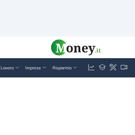
& Lavoro
Imprese
Risparmio