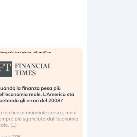
uando la finanza pesa più
Russia e Cina pronti
ell’economia reale. L’America sta
Starlink. Gli investit
ipetendo gli errori del 2008?
sottovalutando il ris
a ricchezza mondiale cresce, ma è
Gli investitori tech c
empre più sganciata dall’economia
ignorare il rischio geop
eale. (…)
17 luglio 2026
 luglio 2026