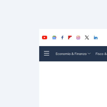
Economia & Finanza
Fisco 