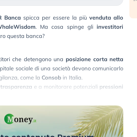
R Banca
spicca per essere la più
venduta allo
haleWisdom
. Ma cosa spinge gli
investitori
ro questa banca?
stitori che detengono una
posizione corta netta
pitale sociale di una società devono comunicarlo
igilanza, come la
Consob
in Italia.
e
trasparenza
e a monitorare potenziali
pressioni