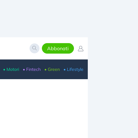
Abbonati
• Motori
• Fintech
• Green
• Lifestyle