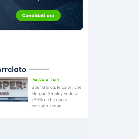
rrelato
PIAZZA AFFARI
Bper Banca, le azioni che
Morgan Stanley vede al
+30% e che quasi
nessuno segue