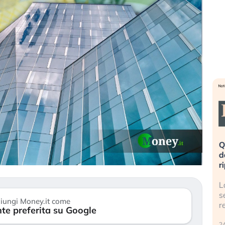
eme alla
«La mia vita è rovinata». Investitori
Q
uidando il
in preda al panico dopo lo scoppio
d
della bolla AI
r
finalmente
Il crollo della bolla AI travolge il
L
tanchezza
Kospi, mentre gli investitori retail (…)
s
iungi Money.it come
r
te preferita su Google
30 luglio 2026
24