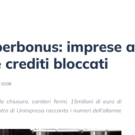
erbonus: imprese a 
 crediti bloccati
 10:08
lla chiusura, cantieri fermi, 15milioni di euro di
Centro di Unimpresa racconta i numeri dell’allarme