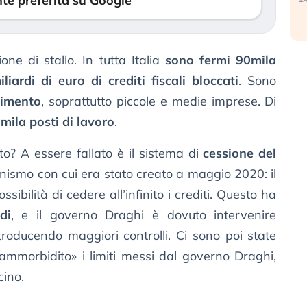
te preferita su Google
ione di stallo. In tutta Italia
sono fermi 90mila
liardi di euro di crediti fiscali bloccati
. Sono
limento
, soprattutto piccole e medie imprese. Di
mila posti di lavoro
.
to? A essere fallato è il sistema di
cessione del
anismo con cui era stato creato a maggio 2020: il
ibilità di cedere all’infinito i crediti. Questo ha
di
, e il governo Draghi è dovuto intervenire
roducendo maggiori controlli. Ci sono poi state
«ammorbidito» i limiti messi dal governo Draghi,
cino.