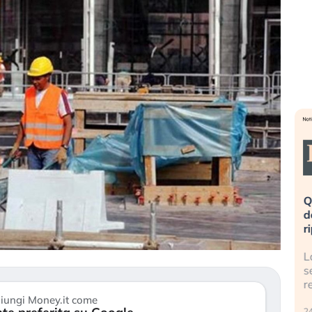
eme alla
«La mia vita è rovinata». Investitori
Q
uidando il
in preda al panico dopo lo scoppio
d
della bolla AI
r
finalmente
Il crollo della bolla AI travolge il
L
tanchezza
Kospi, mentre gli investitori retail (…)
s
r
30 luglio 2026
iungi Money.it come
24