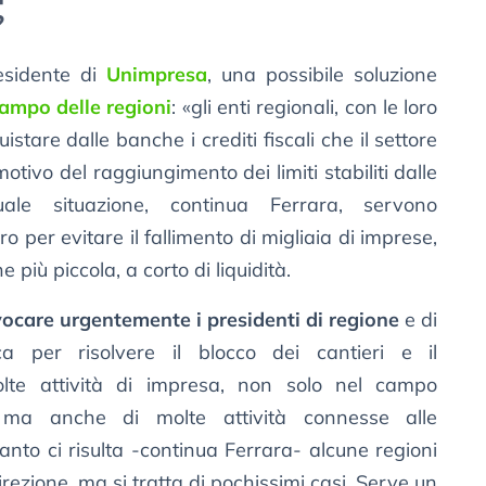
?
esidente di
Unimpresa
, una possibile soluzione
campo delle regioni
: «gli enti regionali, con le loro
stare dalle banche i crediti fiscali che il settore
tivo del raggiungimento dei limiti stabiliti dalle
uale situazione, continua Ferrara, servono
 per evitare il fallimento di migliaia di imprese,
 più piccola, a corto di liquidità.
ocare urgentemente i presidenti di regione
e di
a per risolvere il blocco dei cantieri e il
olte attività di impresa, non solo nel campo
to, ma anche di molte attività connesse alle
quanto ci risulta -continua Ferrara- alcune regioni
ezione, ma si tratta di pochissimi casi. Serve un