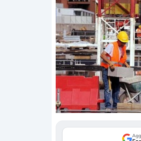
Dalle valutazioni estr
correzione. Cosa sta g
repricing degli asset?
Gli investitori stanno 
mostrando segni di s
verso le (…)
Agg
3 agosto 2026