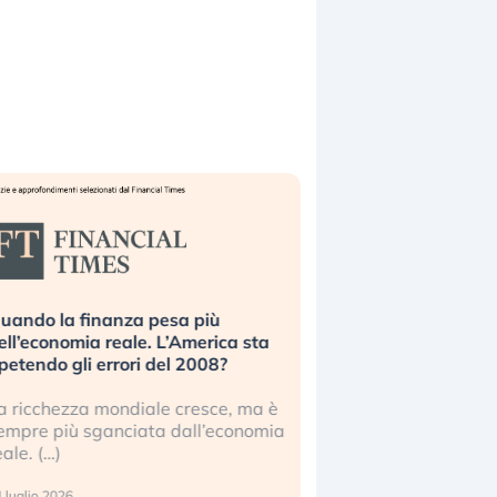
uando la finanza pesa più
Russia e Cina pronti
ell’economia reale. L’America sta
Starlink. Gli investit
ipetendo gli errori del 2008?
sottovalutando il ris
a ricchezza mondiale cresce, ma è
Gli investitori tech c
empre più sganciata dall’economia
ignorare il rischio geop
eale. (…)
17 luglio 2026
 luglio 2026