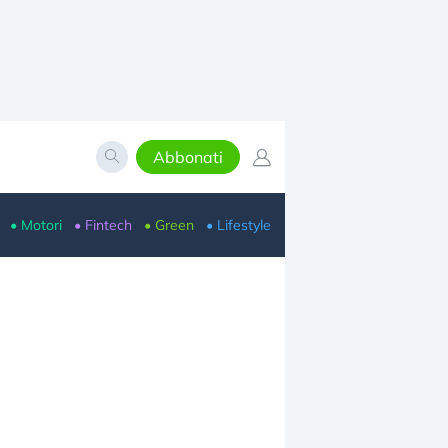
Abbonati
• Motori
• Fintech
• Green
• Lifestyle