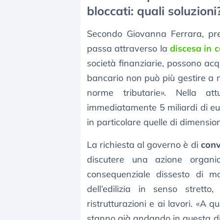
bloccati: quali soluzioni
Secondo Giovanna Ferrara, pr
passa attraverso la
discesa in 
società finanziarie, possono acqui
bancario non può più gestire a mo
norme tributarie». Nella att
immediatamente 5 miliardi di euro
in particolare quelle di dimensione
La richiesta al governo è di
conv
discutere una azione organic
consequenziale dissesto di m
dell’edilizia in senso stret
ristrutturazioni e ai lavori. «A 
stanno già andando in questa dir