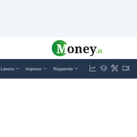
& Lavoro
Imprese
Risparmio