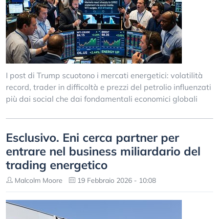
I post di Trump scuotono i mercati energetici: volatilità
record, trader in difficoltà e prezzi del petrolio influenzati
più dai social che dai fondamentali economici globali
Esclusivo. Eni cerca partner per
entrare nel business miliardario del
trading energetico
Malcolm Moore
19 Febbraio 2026 - 10:08