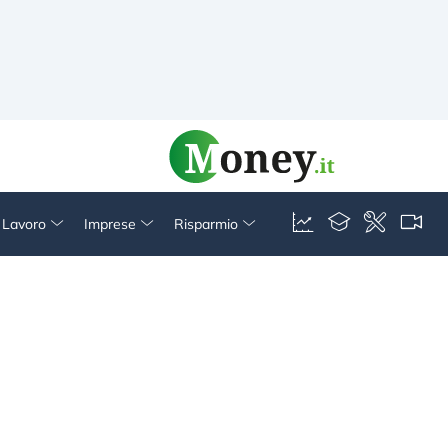
& Lavoro
Imprese
Risparmio