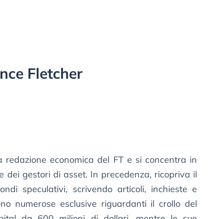
nce Fletcher
la redazione economica del FT e si concentra in
e dei gestori di asset. In precedenza, ricopriva il
ndi speculativi, scrivendo articoli, inchieste e
 sono numerose esclusive riguardanti il crollo del
ital da 600 milioni di dollari, mentre le sue