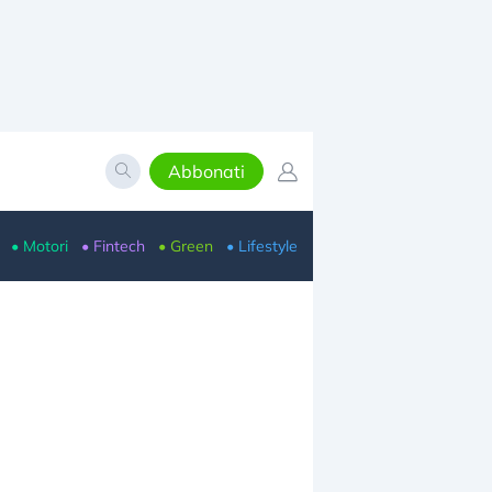
Abbonati
• Motori
• Fintech
• Green
• Lifestyle