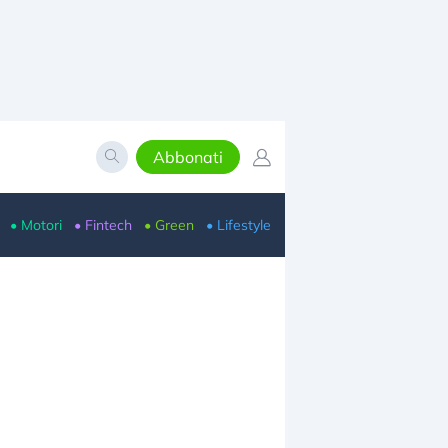
Abbonati
• Motori
• Fintech
• Green
• Lifestyle