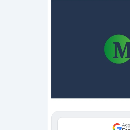
Dalle valutazioni estr
correzione. Cosa sta g
repricing degli asset?
Gli investitori stanno 
mostrando segni di s
verso le (…)
Agg
3 agosto 2026