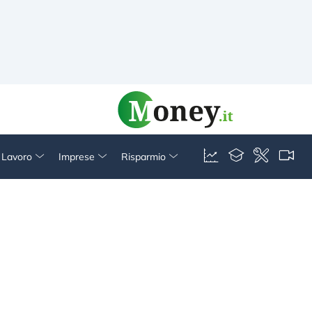
& Lavoro
Imprese
Risparmio