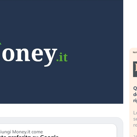
eme alla
«La mia vita è rovinata». Investitori
Q
uidando il
in preda al panico dopo lo scoppio
d
della bolla AI
r
finalmente
Il crollo della bolla AI travolge il
L
tanchezza
Kospi, mentre gli investitori retail (…)
s
r
30 luglio 2026
iungi Money.it come
24