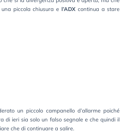
 che si la divergenza positiva è aperta, ma che
o una piccola chiusura e
l’ADX
continua a stare
erato un piccolo campanello d’allarme poiché
 di ieri sia solo un falso segnale e che quindi il
ciare che di continuare a salire.