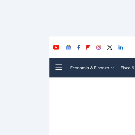
Economia & Finanza
Fisco 