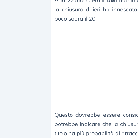
Analizzando però il
DMI
notiamo
la chiusura di ieri ha innescat
poco sopra il 20.
Questo dovrebbe essere consid
potrebbe indicare che la chiusura
titolo ha più probabilità di ritrac