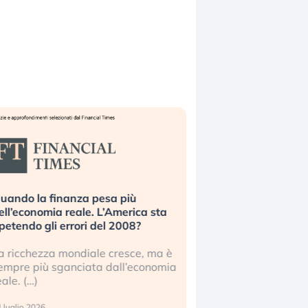
uando la finanza pesa più
Russia e Cina pronti
ell’economia reale. L’America sta
Starlink. Gli investit
ipetendo gli errori del 2008?
sottovalutando il ris
a ricchezza mondiale cresce, ma è
Gli investitori tech c
empre più sganciata dall’economia
ignorare il rischio geop
eale. (…)
17 luglio 2026
 luglio 2026