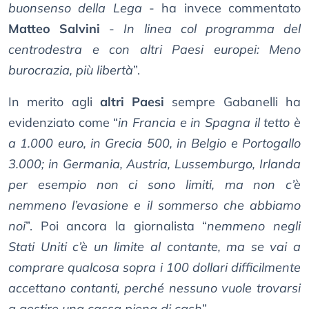
buonsenso della Lega
- ha invece commentato
Matteo Salvini
-
In linea col programma del
centrodestra e con altri Paesi europei: Meno
burocrazia, più libertà
”.
In merito agli
altri Paesi
sempre Gabanelli ha
evidenziato come “
in Francia e in Spagna il tetto è
a 1.000 euro, in Grecia 500, in Belgio e Portogallo
3.000; in Germania, Austria, Lussemburgo, Irlanda
per esempio non ci sono limiti, ma non c’è
nemmeno l’evasione e il sommerso che abbiamo
noi
”. Poi ancora la giornalista “
nemmeno negli
Stati Uniti c’è un limite al contante, ma se vai a
comprare qualcosa sopra i 100 dollari difficilmente
accettano contanti, perché nessuno vuole trovarsi
a gestire una cassa piena di cash
”.