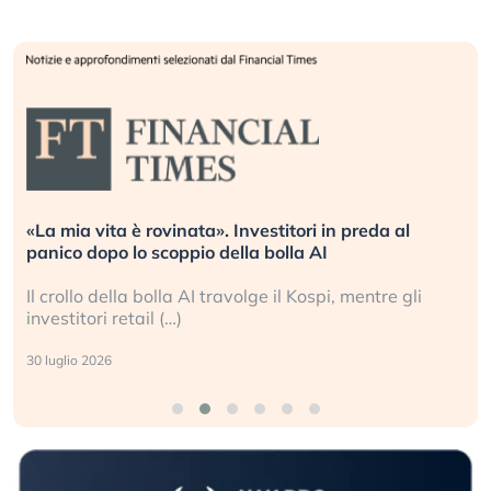
ta». Investitori in preda al
Quando la finanza pes
io della bolla AI
L’America sta ripetendo
AI travolge il Kospi, mentre gli
La ricchezza mondiale
sganciata dall’economi
24 luglio 2026