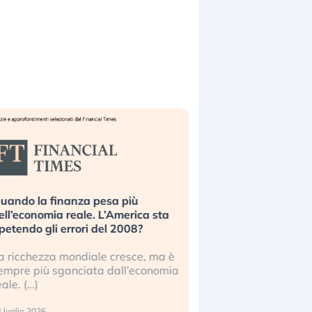
uando la finanza pesa più
Russia e Cina pronti
ell’economia reale. L’America sta
Starlink. Gli investit
ipetendo gli errori del 2008?
sottovalutando il ris
a ricchezza mondiale cresce, ma è
Gli investitori tech c
empre più sganciata dall’economia
ignorare il rischio geop
eale. (…)
17 luglio 2026
 luglio 2026