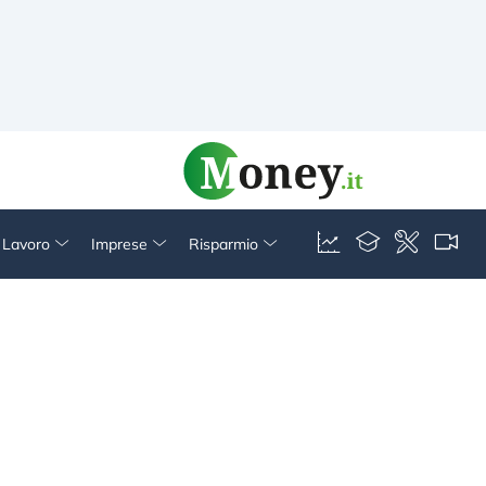
& Lavoro
Imprese
Risparmio