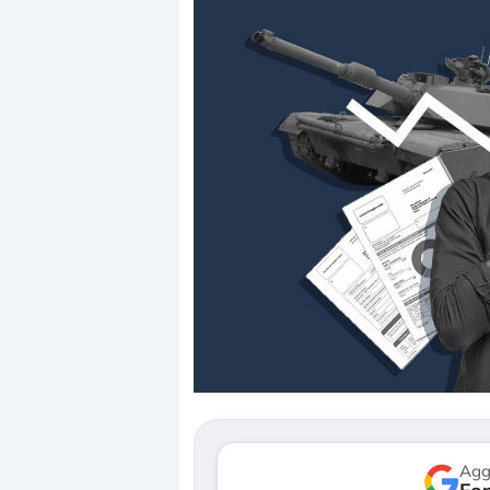
Dalle valutazioni estr
correzione. Cosa sta g
repricing degli asset?
Gli investitori stanno 
mostrando segni di s
verso le (…)
Agg
3 agosto 2026