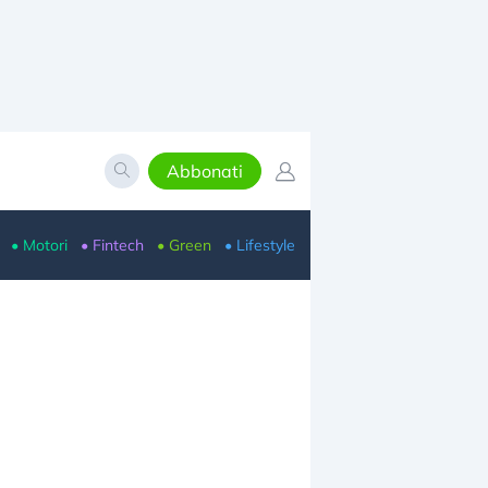
Abbonati
• Motori
• Fintech
• Green
• Lifestyle