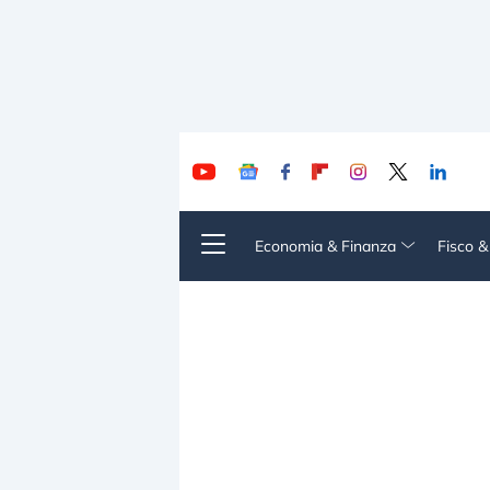
Economia & Finanza
Fisco 