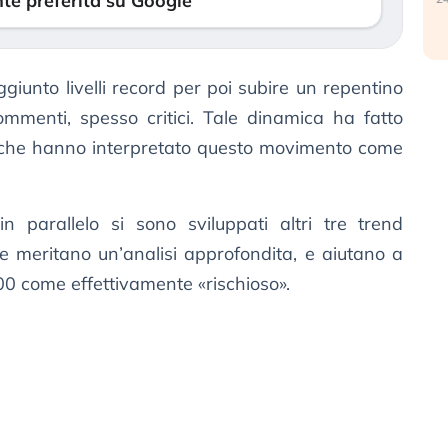
te preferita su Google
iunto livelli record per poi subire un repentino
ommenti, spesso critici. Tale dinamica ha fatto
tori, che hanno interpretato questo movimento come
 in parallelo si sono sviluppati altri tre trend
he meritano un’analisi approfondita, e aiutano a
500 come effettivamente «rischioso».