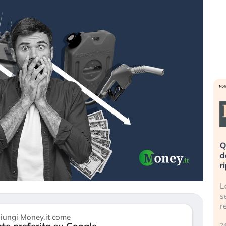
eme alla
«La mia vita è rovinata». Investitori
Q
uidando il
in preda al panico dopo lo scoppio
d
della bolla AI
r
finalmente
Il crollo della bolla AI travolge il
L
tanchezza
Kospi, mentre gli investitori retail (…)
s
r
30 luglio 2026
iungi Money.it come
24