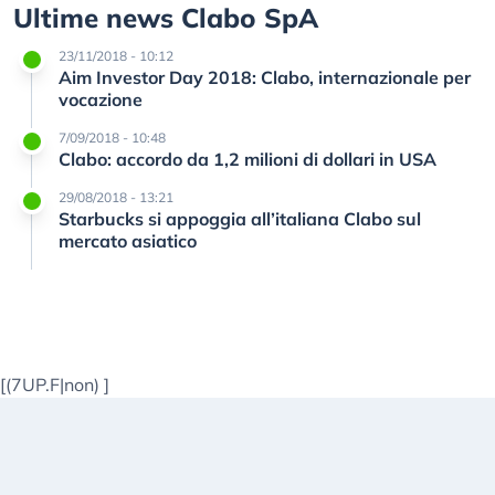
Ultime news Clabo SpA
23/11/2018 - 10:12
Aim Investor Day 2018: Clabo, internazionale per
vocazione
7/09/2018 - 10:48
Clabo: accordo da 1,2 milioni di dollari in USA
29/08/2018 - 13:21
Starbucks si appoggia all’italiana Clabo sul
mercato asiatico
[(7UP.F|non)
]