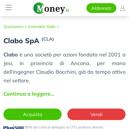
Abbonati
Quotazioni >
Azionario Italia >
(CLA)
Clabo SpA
Clabo
è una società per azioni fondata nel 2001 a
Jesi, in provincia di Ancona, per mano
dell’ingegner Claudio Bocchini, già da tempo attivo
nel settore.
Continua a leggere...
Acquista
Vendi
*80% dei conti al dettaglio di CFD perdono denaro.