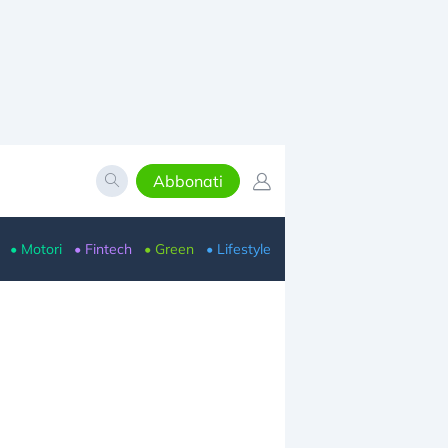
Abbonati
• Motori
• Fintech
• Green
• Lifestyle