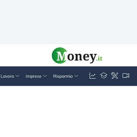
& Lavoro
Imprese
Risparmio