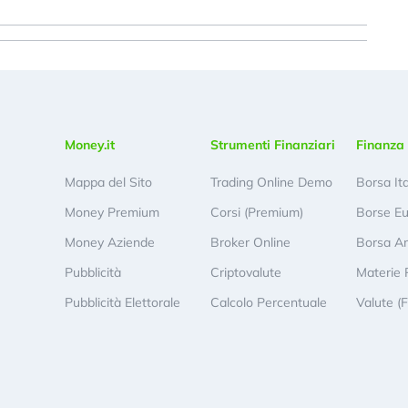
Money.it
Strumenti Finanziari
Finanza 
Mappa del Sito
Trading Online Demo
Borsa It
Money Premium
Corsi (Premium)
Borse E
Money Aziende
Broker Online
Borsa A
Pubblicità
Criptovalute
Materie 
Pubblicità Elettorale
Calcolo Percentuale
Valute (