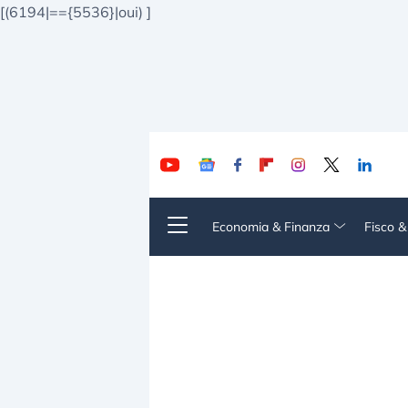
[(6194|=={5536}|oui)
]
Economia & Finanza
Fisco 