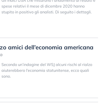
Gli indici USA che misurano l’andamento di redditi e
spese relativi il mese di dicembre 2020 hanno
stupito in positivo gli analisti. Di seguito i dettagli.
rialzo amici dell’economia americana
59
Secondo un’indagine del WSJ alcuni rischi al rialzo
aiuterebbero l’economia statunitense, ecco quali
sono.