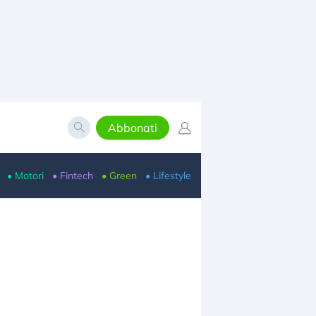
Abbonati
• Motori
• Fintech
• Green
• Lifestyle