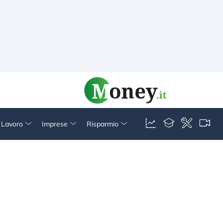
& Lavoro
Imprese
Risparmio