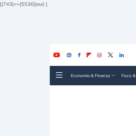
[(743|=={5536}|oui)
]
Economia & Finanza
Fisco 