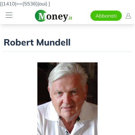
[(1410|=={5536}|oui)
]
Abbonati
Robert Mundell