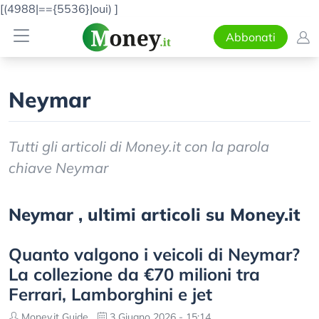
[(4988|=={5536}|oui)
]
Abbonati
Neymar
Tutti gli articoli di Money.it con la parola
chiave Neymar
Neymar , ultimi articoli su Money.it
Quanto valgono i veicoli di Neymar?
La collezione da €70 milioni tra
Ferrari, Lamborghini e jet
Money.it Guide
3 Giugno 2026 - 15:14