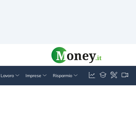
& Lavoro
Imprese
Risparmio