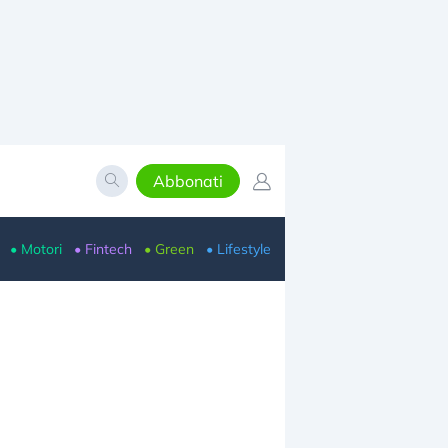
Abbonati
• Motori
• Fintech
• Green
• Lifestyle