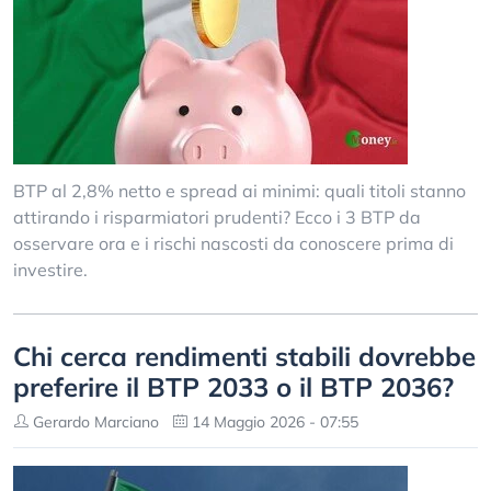
BTP al 2,8% netto e spread ai minimi: quali titoli stanno
attirando i risparmiatori prudenti? Ecco i 3 BTP da
osservare ora e i rischi nascosti da conoscere prima di
investire.
Chi cerca rendimenti stabili dovrebbe
preferire il BTP 2033 o il BTP 2036?
Gerardo Marciano
14 Maggio 2026 - 07:55