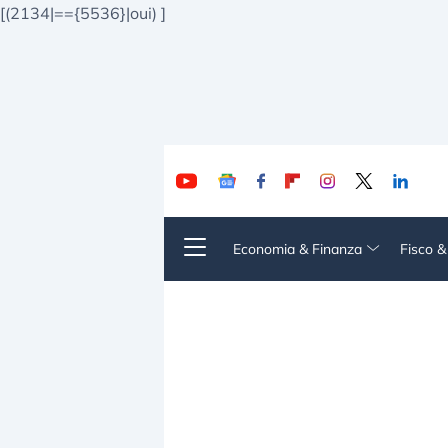
[(2134|=={5536}|oui)
]
Economia & Finanza
Fisco 