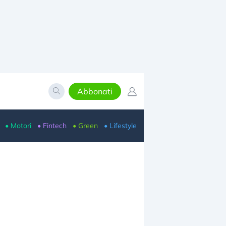
Abbonati
• Motori
• Fintech
• Green
• Lifestyle