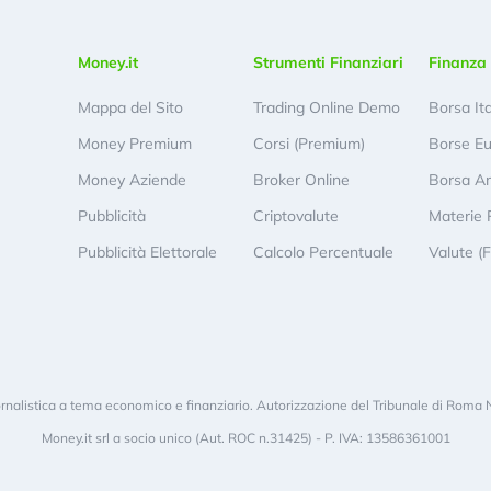
Money.it
Strumenti Finanziari
Finanza 
Mappa del Sito
Trading Online Demo
Borsa It
Money Premium
Corsi (Premium)
Borse E
Money Aziende
Broker Online
Borsa A
Pubblicità
Criptovalute
Materie 
Pubblicità Elettorale
Calcolo Percentuale
Valute (
rnalistica a tema economico e finanziario. Autorizzazione del Tribunale di Roma 
Money.it srl a socio unico (Aut. ROC n.31425) - P. IVA: 13586361001