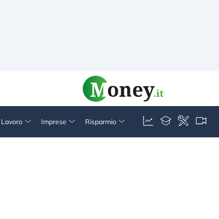
& Lavoro
Imprese
Risparmio