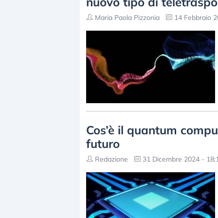
nuovo tipo di teletraspo
Maria Paola Pizzonia
14 Febbraio 2
Cos’è il quantum comput
futuro
Redazione
31 Dicembre 2024 - 18: