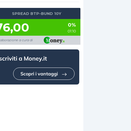
SPREAD BTP-BUND 10Y
76,00
0%
01:10
laborazione a cura di
scriviti a Money.it
Scopri i vantaggi