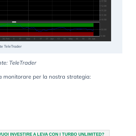
te TeleTrader
onte: TeleTrader
 da monitorare per la nostra strategia: