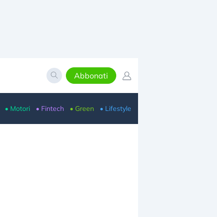
Abbonati
• Motori
• Fintech
• Green
• Lifestyle