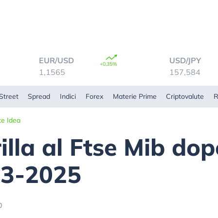
EUR/USD
USD/JPY
+0,35%
1,1565
157,584
Street
Spread
Indici
Forex
Materie Prime
Criptovalute
R
te Idea
rilla al Ftse Mib do
23-2025
0