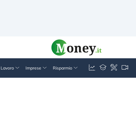
& Lavoro
Imprese
Risparmio