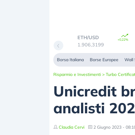
TC/USD
ETH/USD
+0,83%
+0,22%
4.797,8281
1.906,3199
Borsa Italiana
Borse Europee
Wall 
Risparmio e Investimenti
>
Turbo Certifica
Unicredit b
analisti 20
Claudia Cervi
2 Giugno 2023 - 08:1