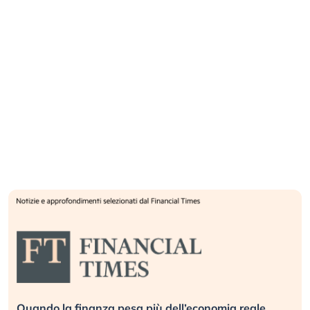
strumenti finanziari. Gli investitori possono scaricare
questi documenti e il documento contenente le
informazioni chiave (KID) dal sito internet
dell’emittente, IG Europe GmbH, società costituita
nella Repubblica Federale di Germania e iscritta al
Registro delle Imprese di Francoforte al n.
HRB115624, con sede legale a Westhafenplatz 1,
60327 Francoforte, su
https://www.ig.com/
. Inoltre, il
prospetto di base, gli eventuali supplementi al
prospetto di base e le Condizioni Definitive sono
disponibili gratuitamente presso l’emittente.
L’approvazione del prospetto da parte dell’autorità
di riferimento non deve essere considerata un
parere favorevole sugli strumenti finanziari offerti o
ammessi alla negoziazione in un mercato
regolamentato. Gli strumenti finanziari sono prodotti
non semplici e di difficile comprensione. Il presente
documento e le informazioni in esso contenute
Quando la finanza pesa più dell’economia reale.