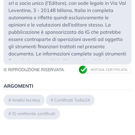
srl a socio unico (l’Editore), con sede legale in Via Val
Leventina, 3 - 20148 Milano, Italia in completa
autonomia e riflette quindi esclusivamente le
opinioni e le valutazioni dell’editore stesso. La
pubblicazione è sponsorizzata da IG che potrebbe
essere controparte di operazioni aventi ad oggetto
gli strumenti finanziari trattati nel presente
documento. Le informazioni complete sugli strumenti
finanziari, compresi i rischi, sono descritti nel
rispettivo prospetto di base, unitamente ad
© RIPRODUZIONE RISERVATA
eventuali supplementi, nonché nelle rispettive
Condizioni Definitive. Il rispettivo prospetto di base e
ARGOMENTI
le Condizioni Definitive costituiscono gli unici
documenti di vendita vincolanti per gli strumenti
#
Analisi tecnica
#
Certificati Turbo24
finanziari. Si raccomanda ai potenziali investitori di
leggere attentamente tali documenti prima di
#
IG emittente certificati
effettuare qualsiasi decisione d’investimento, al fine
di comprendere appieno i rischi e i vantaggi
potenziali derivanti dalla decisione di investire negli