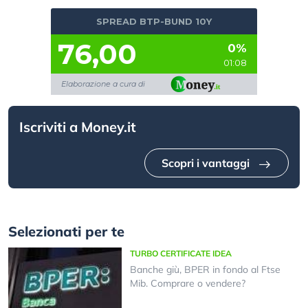
SPREAD BTP-BUND 10Y
76,00
0%
01:08
Elaborazione a cura di
Iscriviti a Money.it
Scopri i vantaggi
Selezionati per te
TURBO CERTIFICATE IDEA
Banche giù, BPER in fondo al Ftse
Mib. Comprare o vendere?