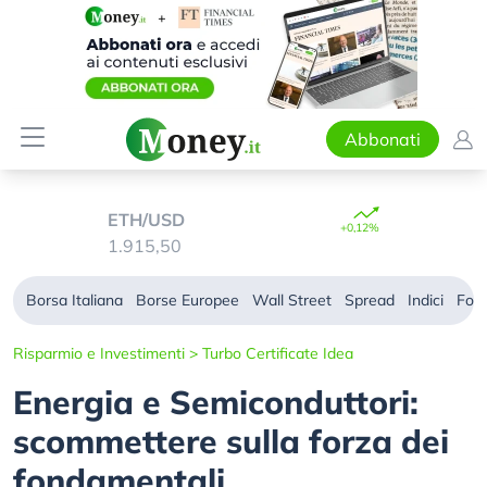
Abbonati
ETH/USD
+0,12%
1.915,50
Borsa Italiana
Borse Europee
Wall Street
Spread
Indici
For
Risparmio e Investimenti
>
Turbo Certificate Idea
Energia e Semiconduttori:
scommettere sulla forza dei
fondamentali