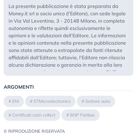
La presente pubblicazione è stata preparata da
Money.it srl a socio unico (l’Editore), con sede legale
in Via Val Leventina, 3 - 20148 Milano, in completa
autonomia e riflette quindi esclusivamente le
opinioni e le valutazioni dell’Editore. Le informazioni
e le opinioni contenute nella presente pubblicazione
sono state ottenute o estrapolate da fonti ritenute
affidabili dall’Editore; tuttavia, l’Editore non rilascia
alcuna dichiarazione o garanzia in merito alla loro
accuratezza, adeguatezza o completezza. BNP
Paribas e le società del gruppo BNP Paribas non si
ARGOMENTI
assumono alcuna responsabilità per il relativo
contenuto. Gli scenari, le presunzioni di calcolo, i dati
e le performance passate, i prezzi stimati, gli esempi
#
ENI
#
STMicroelectronics
#
Settore auto
dei potenziali ricavi o le valutazioni hanno valore
#
Certificati cash collect
#
BNP Paribas
meramente illustrativo/informativo, senza alcuna
garanzia che tali scenari o ricavi potenziali possano
verificarsi o essere conseguiti. In ogni caso, l’Editore
© RIPRODUZIONE RISERVATA