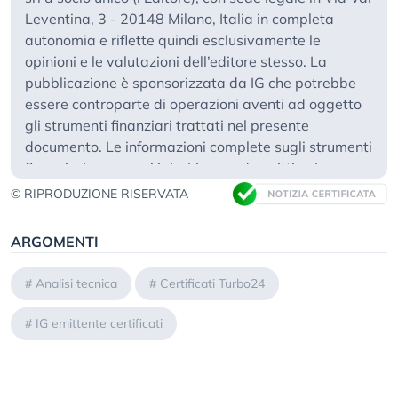
Leventina, 3 - 20148 Milano, Italia in completa
autonomia e riflette quindi esclusivamente le
opinioni e le valutazioni dell’editore stesso. La
pubblicazione è sponsorizzata da IG che potrebbe
essere controparte di operazioni aventi ad oggetto
gli strumenti finanziari trattati nel presente
documento. Le informazioni complete sugli strumenti
finanziari, compresi i rischi, sono descritti nel
rispettivo prospetto di base, unitamente ad
© RIPRODUZIONE RISERVATA
eventuali supplementi, nonché nelle rispettive
Condizioni Definitive. Il rispettivo prospetto di base e
ARGOMENTI
le Condizioni Definitive costituiscono gli unici
documenti di vendita vincolanti per gli strumenti
#
Analisi tecnica
#
Certificati Turbo24
finanziari. Si raccomanda ai potenziali investitori di
leggere attentamente tali documenti prima di
#
IG emittente certificati
effettuare qualsiasi decisione d’investimento, al fine
di comprendere appieno i rischi e i vantaggi
potenziali derivanti dalla decisione di investire negli