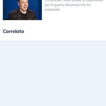
Trimestrale Tesla delude le aspettative
per la guerra dei prezzi che ha
scatenato
Correlato