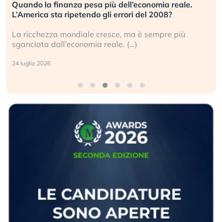
l’economia reale.
Russia e Cina pronti a spegnere St
ri del 2008?
investitori stanno sottovalutando i
ma è sempre più
Gli investitori tech continuano a ign
…)
geopolitico: il (…)
17 luglio 2026