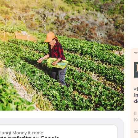
Dalle valutazioni estreme alla
«
correzione. Cosa sta guidando il
i
repricing degli asset?
d
Gli investitori stanno finalmente
I
mostrando segni di stanchezza
K
verso le (…)
30
iungi Money.it come
3 agosto 2026