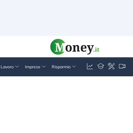
& Lavoro
Imprese
Risparmio