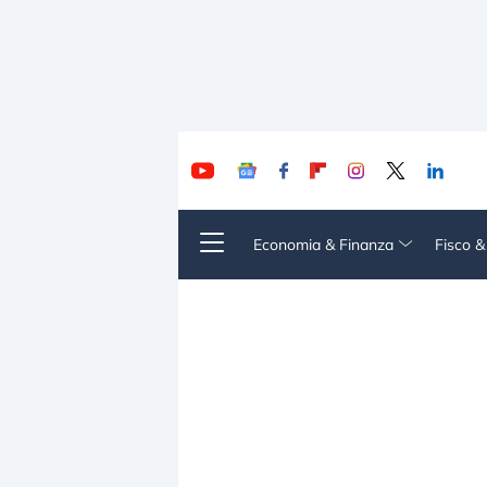
Economia & Finanza
Fisco 