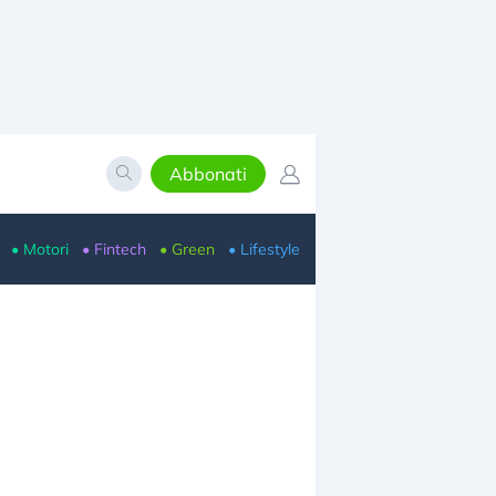
Abbonati
• Motori
• Fintech
• Green
• Lifestyle