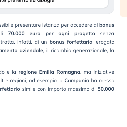
te preferita su Google
sibile presentare istanza per accedere al
bonus
ili
70.000 euro per ogni progetto
senza
tratta, infatti, di un
bonus forfettario
, erogato
amento aziendale
, il ricambio generazionale, la
ndo è la
regione Emilia Romagna
, ma iniziative
altre regioni, ad esempio la
Campania
ha messo
rfettario
simile con importo massimo di
50.000