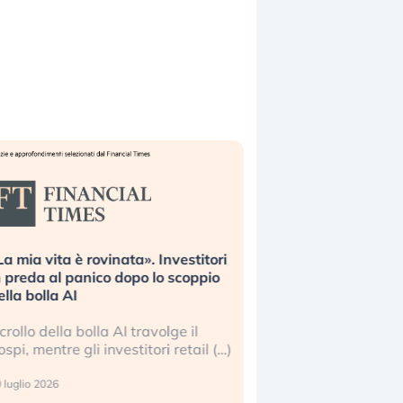
La mia vita è rovinata». Investitori
Quando la finanza p
n preda al panico dopo lo scoppio
dell’economia reale. 
ella bolla AI
ripetendo gli errori 
l crollo della bolla AI travolge il
La ricchezza mondial
ospi, mentre gli investitori retail (…)
sempre più sganciata
reale. (…)
 luglio 2026
24 luglio 2026