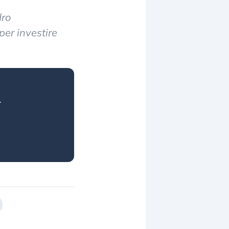
dro
per investire
.