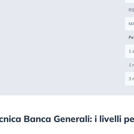
RS
M
Pe
1 
1 
3 
cnica Banca Generali: i livelli p