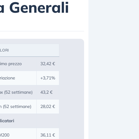
a Generali
LORI
timo prezzo
32,42 €
riazione
+3,71%
x (52 settimane)
43,2 €
n (52 settimane)
28,02 €
dicatori
M200
36,11 €