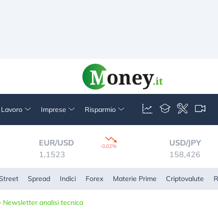
& Lavoro
Imprese
Risparmio
EUR/USD
USD/JPY
-0,02%
1,1523
158,426
Street
Spread
Indici
Forex
Materie Prime
Criptovalute
R
>
Newsletter analisi tecnica