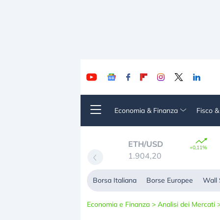
Economia & Finanza
Fisco 
TC/USD
ETH/USD
+0,09%
+0,11%
4.318,5586
1.904,20
Borsa Italiana
Borse Europee
Wall 
Economia e Finanza
>
Analisi dei Mercati