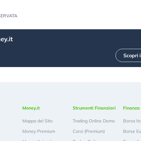
SERVATA
ey.it
Scopri 
Money.it
Strumenti Finanziari
Finanza 
Mappa del Sito
Trading Online Demo
Borsa It
Money Premium
Corsi (Premium)
Borse E