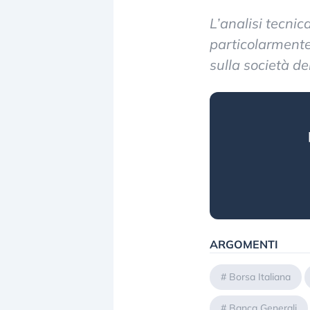
L’analisi tecni
particolarmente 
sulla società de
ARGOMENTI
#
Borsa Italiana
#
Banca Generali