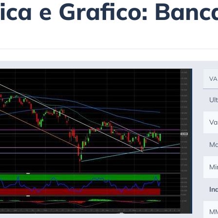
nica e Grafico: Banc
VA
Ul
Va
Ma
Mi
In
M