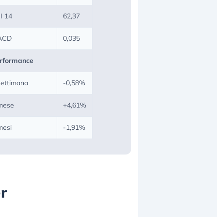
I 14
62,37
ACD
0,035
rformance
settimana
-0,58%
mese
+4,61%
mesi
-1,91%
er