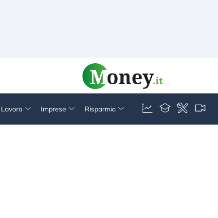
& Lavoro
Imprese
Risparmio