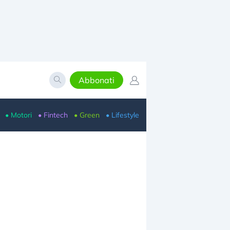
Abbonati
• Motori
• Fintech
• Green
• Lifestyle